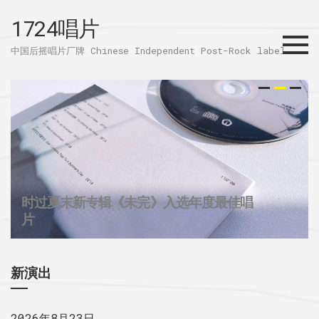
1724唱片
Menu
中国后摇唱片厂牌 Chinese Independent Post-Rock label
时过夏末新专辑《未完》入选年度最佳唱
32个城市后摇群
1724唱片的2025
片
新演出
2026年8月23日