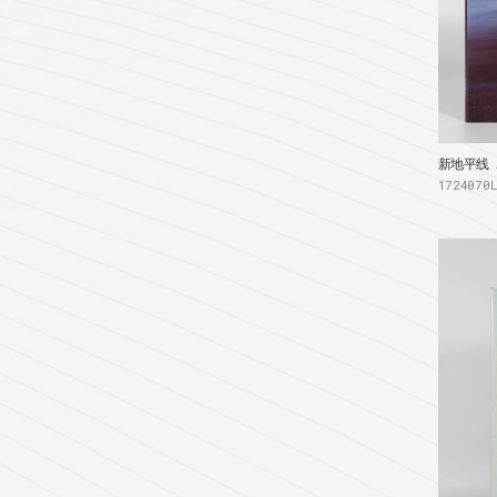
新地平线 A
1724070