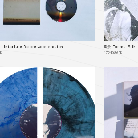
nterlude Before Acceleration
返景 Forest Walk
CD
1724086CD