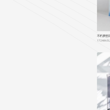
不朽梦想回声
1724065