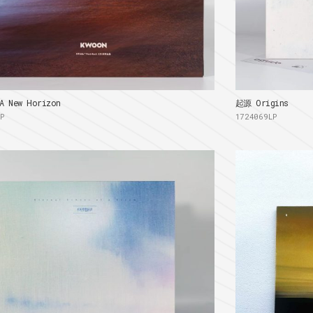
 New Horizon
起源 Origins
LP
1724069LP