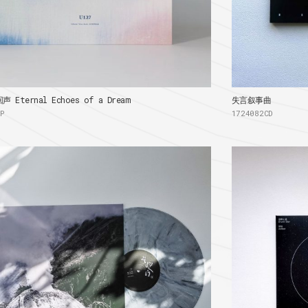
 Eternal Echoes of a Dream
失言叙事曲
LP
1724082CD