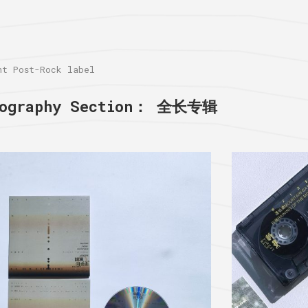
 Post-Rock label
cography Section：
全长专辑