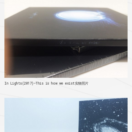
In Lights(2017)–This is how we exist实物照片