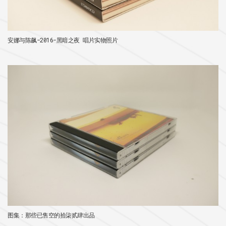
安娜与陈飙-2016-黑暗之夜 唱片实物照片
图集：那些已售空的拾柒贰肆出品