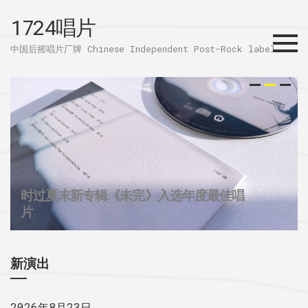
1724唱片
Menu
中国后摇唱片厂牌 Chinese Independent Post-Rock label
时过夏末新专辑《未完》入选年度最佳唱
32个城市后摇群
1724唱片的2025
片
新演出
2026年8月23日