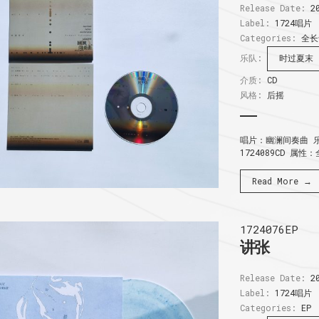
Release Date:
20
Label:
1724唱片
Categories:
全长
乐队:
时过夏末
介质:
CD
风格:
后摇
唱片：幽澜间奏曲 乐
1724089CD 属性
Read More →
1724076EP
讲张
Release Date:
20
Label:
1724唱片
Categories:
EP