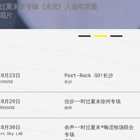
过夏末新专辑《未完》入选年度最
2个城市后摇群
724唱片的2025
唱片
年8月23日
Post-Rock GO!长沙
EHOUSE
长沙
年8月29日
信步——时过夏末徐州专场
VEHOUSE
徐州
年8月30日
余声——时过夏末*晦涩牧场联合
rn Sky LAB
专场