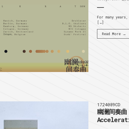
For many years,
[…]
Read More →
1724089CD
幽澜间奏曲 I
Accelerat