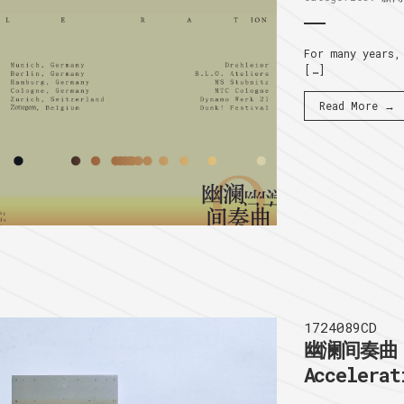
For many years,
[…]
Read More →
1724089CD
幽澜间奏曲 I
Accelerat