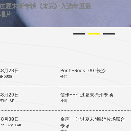
过夏末新专辑《未完》入选年度最
2个城市后摇群
724唱片的2025
唱片
年8月23日
Post-Rock GO!长沙
EHOUSE
长沙
年8月29日
信步——时过夏末徐州专场
VEHOUSE
徐州
年8月30日
余声——时过夏末*晦涩牧场联合
rn Sky LAB
专场