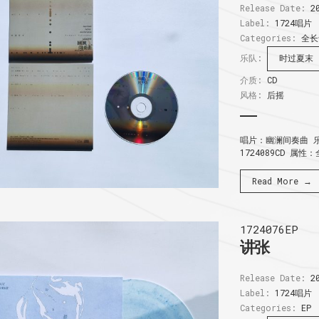
Release Date:
20
Label:
1724唱片
Categories:
全长
乐队:
时过夏末
介质:
CD
风格:
后摇
唱片：幽澜间奏曲 乐
1724089CD 属性
Read More →
1724076EP
讲张
Release Date:
20
Label:
1724唱片
Categories:
EP