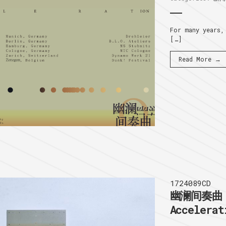
For many years,
[…]
Read More →
1724089CD
幽澜间奏曲 I
Accelerat