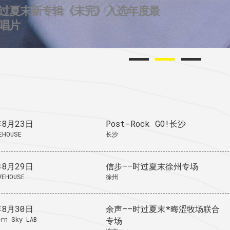
过夏末新专辑《未完》入选年度最
2个城市后摇群
724唱片的2025
唱片
年8月23日
Post-Rock GO!长沙
EHOUSE
长沙
年8月29日
信步——时过夏末徐州专场
VEHOUSE
徐州
年8月30日
余声——时过夏末*晦涩牧场联合
rn Sky LAB
专场