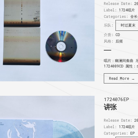
Release Date:
20
Label:
1724唱片
Categories:
全长
乐队:
时过夏末
介质:
CD
风格:
后摇
唱片：幽澜间奏曲 乐
1724089CD 属性
Read More →
1724076EP
讲张
Release Date:
20
Label:
1724唱片
Categories:
EP