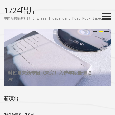
1724唱片
Menu
中国后摇唱片厂牌 Chinese Independent Post-Rock label
时过夏末新专辑《未完》入选年度最佳唱
32个城市后摇群
1724唱片的2025
片
新演出
2026年8月23日