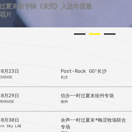
过夏末新专辑《未完》入选年度最
2个城市后摇群
724唱片的2025
唱片
年8月23日
Post-Rock GO!长沙
EHOUSE
长沙
年8月29日
信步——时过夏末徐州专场
VEHOUSE
徐州
年8月30日
余声——时过夏末*晦涩牧场联合
rn Sky LAB
专场