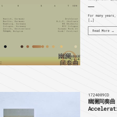
For many years,
[…]
Read More →
1724089CD
幽澜间奏曲 I
Accelerat