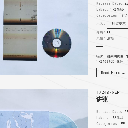
Release Date:
20
Label:
1724唱片
Categories:
全长
乐队:
时过夏末
介质:
CD
风格:
后摇
唱片：幽澜间奏曲 乐
1724089CD 属性
Read More →
1724076EP
讲张
Release Date:
20
Label:
1724唱片
Categories:
EP