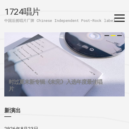
1724唱片
Menu
中国后摇唱片厂牌 Chinese Independent Post-Rock label
时过夏末新专辑《未完》入选年度最佳唱
32个城市后摇群
1724唱片的2025
片
新演出
2026年8月23日