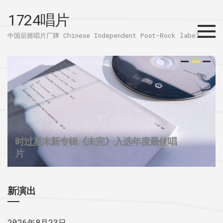
1724唱片
Menu
中国后摇唱片厂牌 Chinese Independent Post-Rock label
时过夏末新专辑《未完》入选年度最佳唱
32个城市后摇群
1724唱片的2025
片
新演出
2026年8月23日