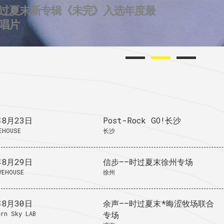
过夏末新专辑《未完》入选年度最
2个城市后摇群
724唱片的2025
唱片
年8月23日
Post-Rock GO!长沙
EHOUSE
长沙
年8月29日
信步——时过夏末徐州专场
VEHOUSE
徐州
年8月30日
余声——时过夏末*晦涩牧场联合
rn Sky LAB
专场