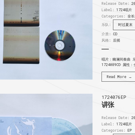
Release Date:
20
Label:
1724唱片
Categories:
全长
乐队:
时过夏末
介质:
CD
风格:
后摇
唱片：幽澜间奏曲 乐
1724089CD 属性
Read More →
1724076EP
讲张
Release Date:
20
Label:
1724唱片
Categories:
EP