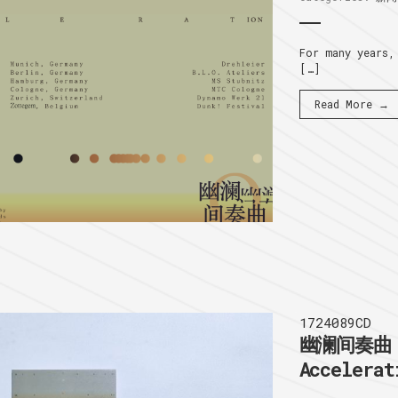
For many years,
[…]
Read More →
1724089CD
幽澜间奏曲 I
Accelerat