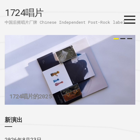
1724唱片
Menu
中国后摇唱片厂牌 Chinese Independent Post-Rock label
时过夏末新专辑《未完》入选年度最佳唱
32个城市后摇群
1724唱片的2025
片
新演出
2026年8月23日