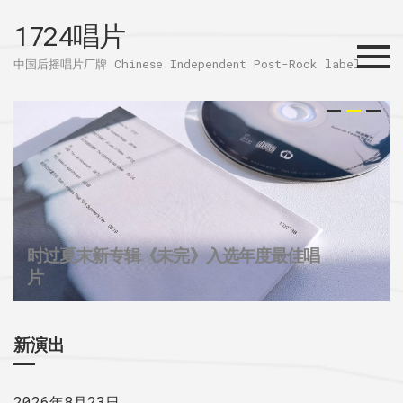
1724唱片
Menu
中国后摇唱片厂牌 Chinese Independent Post-Rock label
时过夏末新专辑《未完》入选年度最佳唱
32个城市后摇群
1724唱片的2025
片
新演出
2026年8月23日