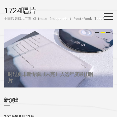
1724唱片
Menu
中国后摇唱片厂牌 Chinese Independent Post-Rock label
时过夏末新专辑《未完》入选年度最佳唱
32个城市后摇群
1724唱片的2025
片
新演出
2026年8月23日