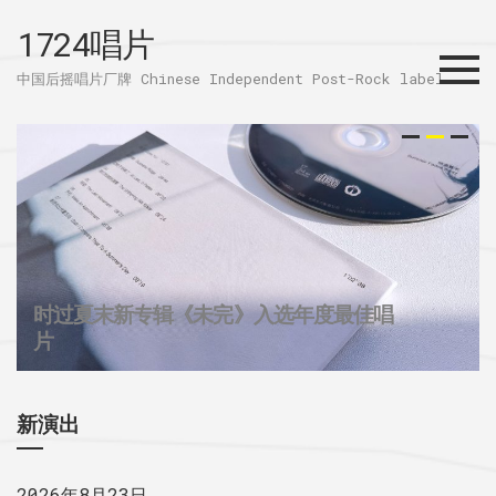
1724唱片
Menu
中国后摇唱片厂牌 Chinese Independent Post-Rock label
时过夏末新专辑《未完》入选年度最佳唱
32个城市后摇群
1724唱片的2025
片
新演出
2026年8月23日