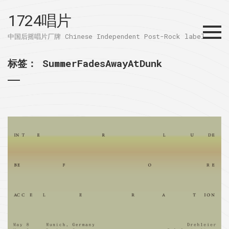
1724唱片
Menu
中国后摇唱片厂牌 Chinese Independent Post-Rock label
标签：
SummerFadesAwayAtDunk