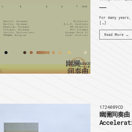
For many years,
[…]
Read More →
1724089CD
幽澜间奏曲 I
Accelerat