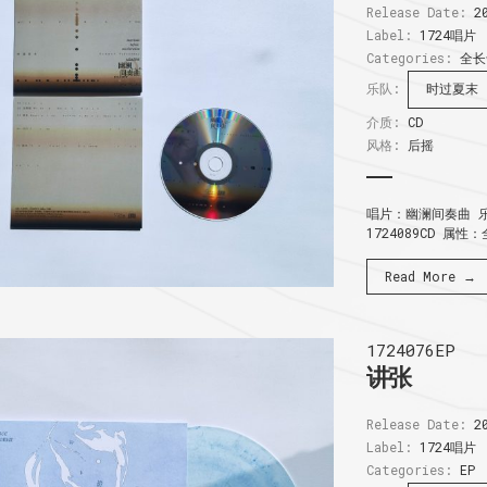
Release Date:
20
Label:
1724唱片
Categories:
全长
乐队:
时过夏末
介质:
CD
风格:
后摇
唱片：幽澜间奏曲 乐
1724089CD 属性
Read More →
1724076EP
讲张
Release Date:
20
Label:
1724唱片
Categories:
EP