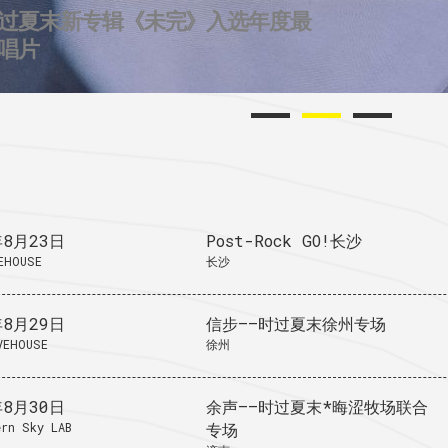
过夏末新专辑《未完》入选年度最
2个城市后摇群
724唱片的2025
唱片
年8月23日
Post-Rock GO!长沙
EHOUSE
长沙
年8月29日
信步——时过夏末徐州专场
VEHOUSE
徐州
年8月30日
余声——时过夏末*晦涩牧场联合
rn Sky LAB
专场