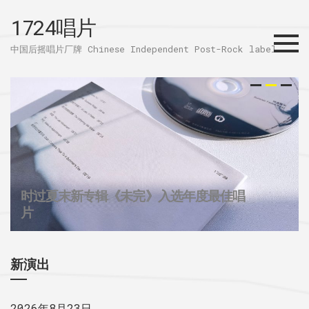
1724唱片
Menu
中国后摇唱片厂牌 Chinese Independent Post-Rock label
时过夏末新专辑《未完》入选年度最佳唱
32个城市后摇群
1724唱片的2025
片
新演出
2026年8月23日