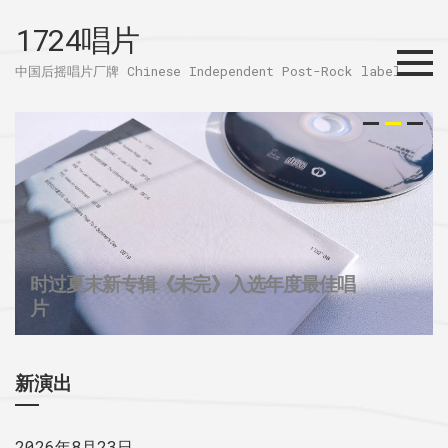
1724唱片
Menu
中国后摇唱片厂牌 Chinese Independent Post-Rock label
时过夏末新专辑《未完》入选年度最佳唱
32个城市后摇群
1724唱片的2025
片
新演出
2026年8月23日