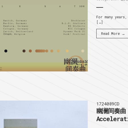
For many years,
[…]
Read More →
1724089CD
幽澜间奏曲 I
Accelerat