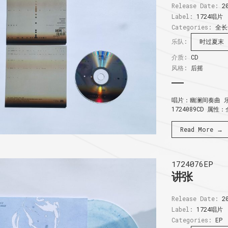
Release Date:
20
Label:
1724唱片
Categories:
全长
乐队:
时过夏末
介质:
CD
风格:
后摇
唱片：幽澜间奏曲 乐
1724089CD 属性
Read More →
1724076EP
讲张
Release Date:
20
Label:
1724唱片
Categories:
EP