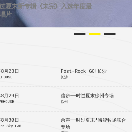
过夏末新专辑《未完》入选年度最
2个城市后摇群
724唱片的2025
唱片
年8月23日
Post-Rock GO!长沙
EHOUSE
长沙
年8月29日
信步——时过夏末徐州专场
VEHOUSE
徐州
年8月30日
余声——时过夏末*晦涩牧场联合
rn Sky LAB
专场