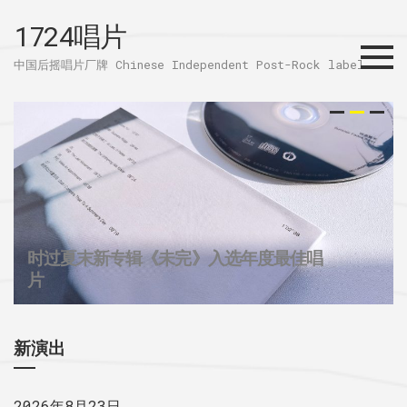
1724唱片
Menu
中国后摇唱片厂牌 Chinese Independent Post-Rock label
时过夏末新专辑《未完》入选年度最佳唱
32个城市后摇群
1724唱片的2025
片
新演出
2026年8月23日