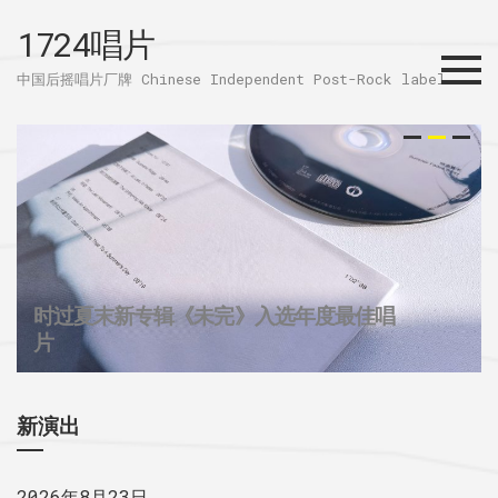
1724唱片
Menu
中国后摇唱片厂牌 Chinese Independent Post-Rock label
时过夏末新专辑《未完》入选年度最佳唱
32个城市后摇群
1724唱片的2025
片
新演出
2026年8月23日