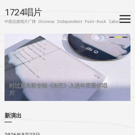
1724唱片
Menu
中国后摇唱片厂牌 Chinese Independent Post-Rock label
时过夏末新专辑《未完》入选年度最佳唱
32个城市后摇群
1724唱片的2025
片
新演出
2026年8月23日