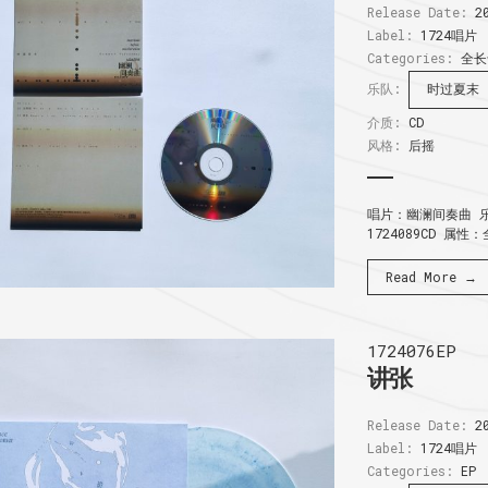
Release Date:
20
Label:
1724唱片
Categories:
全长
乐队:
时过夏末
介质:
CD
风格:
后摇
唱片：幽澜间奏曲 乐
1724089CD 属性
Read More →
1724076EP
讲张
Release Date:
20
Label:
1724唱片
Categories:
EP