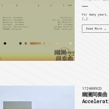
For many years,
[…]
Read More →
1724089CD
幽澜间奏曲 I
Accelerat