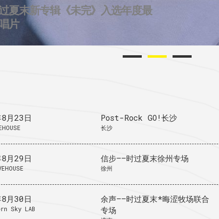
过夏末新专辑《未完》入选年度最
2个城市后摇群
724唱片的2025
唱片
年8月23日
Post-Rock GO!长沙
EHOUSE
长沙
年8月29日
信步——时过夏末徐州专场
VEHOUSE
徐州
年8月30日
余声——时过夏末*晦涩牧场联合
rn Sky LAB
专场