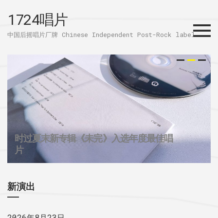
1724唱片
Menu
中国后摇唱片厂牌 Chinese Independent Post-Rock label
时过夏末新专辑《未完》入选年度最佳唱
32个城市后摇群
1724唱片的2025
片
新演出
2026年8月23日