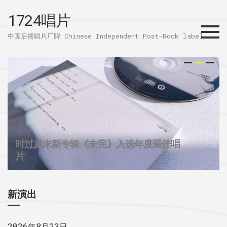
1724唱片
Menu
中国后摇唱片厂牌 Chinese Independent Post-Rock label
时过夏末新专辑《未完》入选年度最佳唱
32个城市后摇群
1724唱片的2025
片
新演出
2026年8月23日